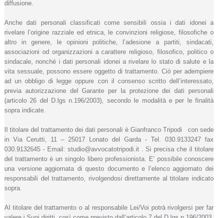
diffusione.
Anche dati personali classificati come sensibili ossia i dati idonei a
rivelare l’origine razziale ed etnica, le convinzioni religiose, filosofiche o
altro in genere, le opinioni politiche, l’adesione a partiti, sindacati,
associazioni od organizzazioni a carattere religioso, filosofico, politico o
sindacale, nonché i dati personali idonei a rivelare lo stato di salute e la
vita sessuale, possono essere oggetto di trattamento. Ciò per adempiere
ad un obbligo di legge oppure con il consenso scritto dell’interessato,
previa autorizzazione del Garante per la protezione dei dati personali
(articolo 26 del D.lgs n.196/2003), secondo le modalità e per le finalità
sopra indicate.
Il titolare del trattamento dei dati personali è Gianfranco Tripodi con sede
in Via Cerutti, 11 – 25017 Lonato del Garda - Tel. 030.9133247 fax
030.9132645 - Email: studio@avvocatotripodi.it . Si precisa che il titolare
del trattamento è un singolo libero professionista. E’ possibile conoscere
una versione aggiornata di questo documento e l’elenco aggiornato dei
responsabili del trattamento, rivolgendosi direttamente al titolare indicato
sopra.
Al titolare del trattamento o al responsabile Lei/Voi potrà rivolgersi per far
valere i Suoi diritti, così come previsto dall’articolo 7 del D.lgs n.196/2003,