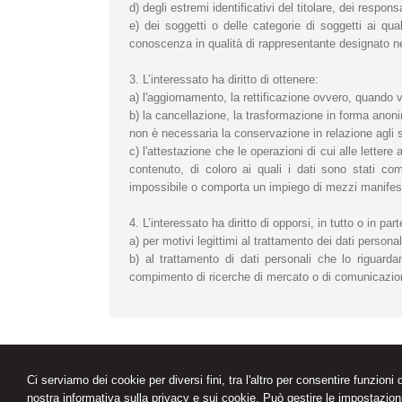
d) degli estremi identificativi del titolare, dei respo
e) dei soggetti o delle categorie di soggetti ai q
conoscenza in qualità di rappresentante designato nel t
3. L’interessato ha diritto di ottenere:
a) l'aggiornamento, la rettificazione ovvero, quando vi
b) la cancellazione, la trasformazione in forma anonima
non è necessaria la conservazione in relazione agli sc
c) l'attestazione che le operazioni di cui alle letter
contenuto, di coloro ai quali i dati sono stati com
impossibile o comporta un impiego di mezzi manifesta
4. L’interessato ha diritto di opporsi, in tutto o in part
a) per motivi legittimi al trattamento dei dati persona
b) al trattamento di dati personali che lo riguardan
compimento di ricerche di mercato o di comunicazio
Avv. Gianfranco Tripodi
Via Cerutti, 11 -
Lonato
Ci serviamo dei cookie per diversi fini, tra l'altro per consentire funzioni
Studio legale
Tel.
030.9133247
Fax
nostra
informativa sulla privacy e sui cookie.
Può gestire le impostazioni