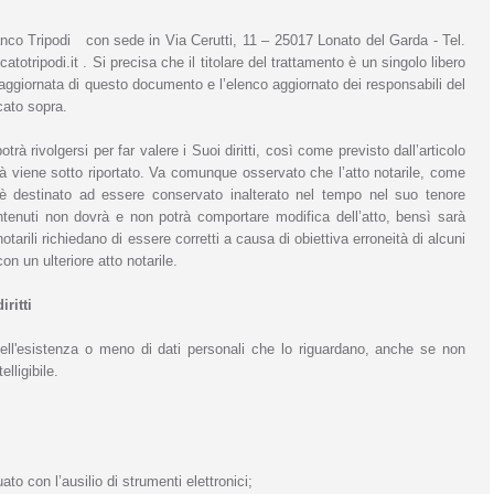
franco Tripodi con sede in Via Cerutti, 11 – 25017 Lonato del Garda - Tel.
ripodi.it . Si precisa che il titolare del trattamento è un singolo libero
aggiornata di questo documento e l’elenco aggiornato dei responsabili del
icato sopra.
trà rivolgersi per far valere i Suoi diritti, così come previsto dall’articolo
 viene sotto riportato. Va comunque osservato che l’atto notarile, come
è destinato ad essere conservato inalterato nel tempo nel suo tenore
ontenuti non dovrà e non potrà comportare modifica dell’atto, bensì sarà
arili richiedano di essere corretti a causa di obiettiva erroneità di alcuni
on un ulteriore atto notarile.
iritti
 dell'esistenza o meno di dati personali che lo riguardano, anche se non
lligibile.
ato con l’ausilio di strumenti elettronici;