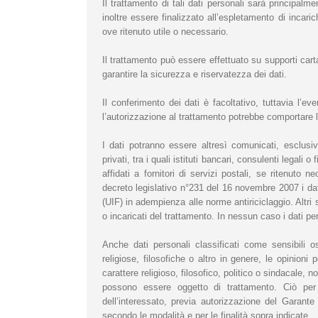
Il trattamento di tali dati personali sarà principalme
inoltre essere finalizzato all’espletamento di incaric
ove ritenuto utile o necessario.
Il trattamento può essere effettuato su supporti cart
garantire la sicurezza e riservatezza dei dati.
Il conferimento dei dati è facoltativo, tuttavia l’even
l’autorizzazione al trattamento potrebbe comportare
I dati potranno essere altresì comunicati, esclusiv
privati, tra i quali istituti bancari, consulenti legali 
affidati a fornitori di servizi postali, se ritenuto
decreto legislativo n°231 del 16 novembre 2007 i da
(UIF) in adempienza alle norme antiriciclaggio. Altri 
o incaricati del trattamento. In nessun caso i dati per
Anche dati personali classificati come sensibili os
religiose, filosofiche o altro in genere, le opinioni 
carattere religioso, filosofico, politico o sindacale, n
possono essere oggetto di trattamento. Ciò per
dell’interessato, previa autorizzazione del Garante
secondo le modalità e per le finalità sopra indicate.