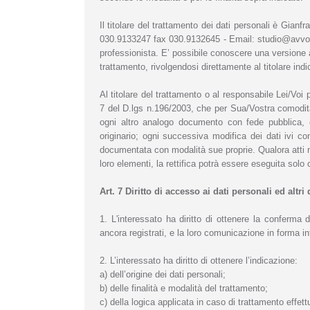
Il titolare del trattamento dei dati personali è Gian
030.9133247 fax 030.9132645 - Email: studio@avvocatot
professionista. E’ possibile conoscere una versione 
trattamento, rivolgendosi direttamente al titolare ind
Al titolare del trattamento o al responsabile Lei/Voi po
7 del D.lgs n.196/2003, che per Sua/Vostra comodità
ogni altro analogo documento con fede pubblica, 
originario; ogni successiva modifica dei dati ivi c
documentata con modalità sue proprie. Qualora atti not
loro elementi, la rettifica potrà essere eseguita solo c
Art. 7 Diritto di accesso ai dati personali ed altri d
1. L'interessato ha diritto di ottenere la conferma
ancora registrati, e la loro comunicazione in forma inte
2. L’interessato ha diritto di ottenere l’indicazione:
a) dell’origine dei dati personali;
b) delle finalità e modalità del trattamento;
c) della logica applicata in caso di trattamento effettu