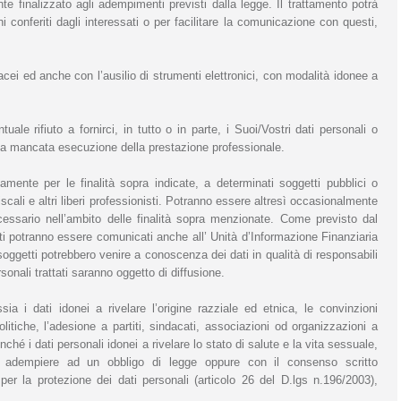
nte finalizzato agli adempimenti previsti dalla legge. Il trattamento potrà
hi conferiti dagli interessati o per facilitare la comunicazione con questi,
acei ed anche con l’ausilio di strumenti elettronici, con modalità idonee a
tuale rifiuto a fornirci, in tutto o in parte, i Suoi/Vostri dati personali o
 la mancata esecuzione della prestazione professionale.
amente per le finalità sopra indicate, a determinati soggetti pubblici o
o fiscali e altri liberi professionisti. Potranno essere altresì occasionalmente
 necessario nell’ambito delle finalità sopra menzionate. Come previsto dal
ti potranno essere comunicati anche all’ Unità d’Informazione Finanziaria
soggetti potrebbero venire a conoscenza dei dati in qualità di responsabili
sonali trattati saranno oggetto di diffusione.
sia i dati idonei a rivelare l’origine razziale ed etnica, le convinzioni
politiche, l’adesione a partiti, sindacati, associazioni od organizzazioni a
onché i dati personali idonei a rivelare lo stato di salute e la vita sessuale,
 adempiere ad un obbligo di legge oppure con il consenso scritto
 per la protezione dei dati personali (articolo 26 del D.lgs n.196/2003),