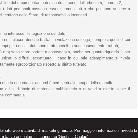
nsabili e del rappresentante designato ai sensi dell’articolo 5, comma 2;
uali i dati personali possono essere comunicati o che possono venirne a
erritorio dello Stato, di responsabili o incaricati.
 ha interesse, l'integrazione dei dati;
 o il blocco dei dati trattati in violazione di legge, compresi quelli di cui
opi per i quali i dati sono stati raccolti o successivamente trattati;
e a) e b) sono state portate a conoscenza, anche per quanto riguarda il loro
unicati o diffusi, eccettuato il caso in cui tale adempimento si rivela
mente sproporzionato rispetto al diritto tutelato.
e:
li che lo riguardano, ancorché pertinenti allo scopo della raccolta;
o a fini di invio di materiale pubblicitario o di vendita diretta o per il
ne commerciali.
 del Garda
25017
,
BS
 del sito web e attività di marketing mirate. Per maggiori informazioni, riveda la
030.9132645
 relative ai cookie, cliccando su 'Gestisci Cookie'