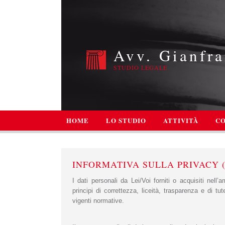
Avv. Gianfra
STUDIO LEGALE
HOME
LO STUDIO
ATTIVITÀ
CO
INFORMATIVA SULLA PRIVACY (D.
I dati personali da Lei/Voi forniti o acquisiti nell
principi di correttezza, liceità, trasparenza e di tut
vigenti normative.