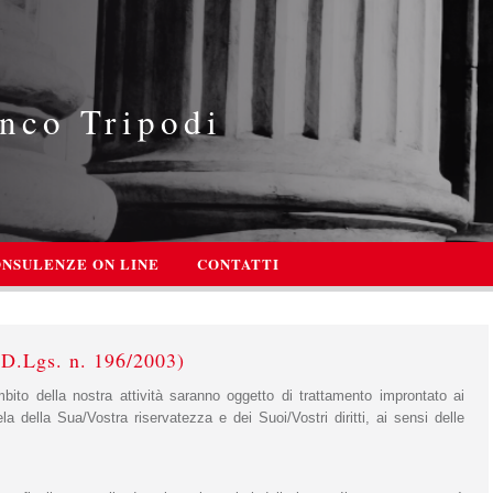
nco Tripodi
NSULENZE ON LINE
CONTATTI
Lgs. n. 196/2003)
’ambito della nostra attività saranno oggetto di trattamento improntato ai
ela della Sua/Vostra riservatezza e dei Suoi/Vostri diritti, ai sensi delle