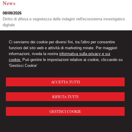
News
08/08/2026
Diritto di difesa e segretezza delle indagini nell'ecosistema investigativo
digitale
07/08/2026
Volo in ritardo o cancellato: la pronuncia del Giudice di Pace di Venezia
Ci serviamo dei cookie per diversi fini, tra l'altro per consentire
07/08/2026
funzioni del sito web e attività di marketing mirate. Per maggiori
AI Act: ok definitivo ai decreti su governance e attività di polizia. Il Cdm
informazioni, riveda la nostra
informativa sulla privacy e sui
vara la riforma del sistema 231
cookie.
Può gestire le impostazioni relative ai cookie, cliccando su
'Gestisci Cookie'
Avv. Gianfranco Tripodi
Via Cerutti, 11 -
Lonato del Garda
25017
,
BS
ACCETTA TUTTI
Studio legale
Tel.
030.9133247
Fax
030.9132645
© 2026 Copyright Avvocato Gianfranco Tripodi. Tutti i diritti riservati | P.IVA
RIFIUTA TUTTI
11684300152 |
Gestisci Cookie
-
Sitemap
-
Privacy
-
Credits
GESTISCI COOKIE